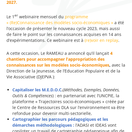
2027.
er
Le 1
webinaire mensuel du
programme
« (Re)Connaissance des modèles socio-économiques »
a été
l’occasion de présenter le nouveau cycle 2023, mais aussi
de faire le point sur les connaissances acquises en 14 ans
d’expérimentations. Ce webinaire est à
(re)voir en replay
.
A cette occasion, Le RAMEAU a annoncé qu’il lançait
4
chantiers pour accompagner l’appropriation des
connaissances sur les modèles socio-économiques
,
avec la
Direction de la Jeunesse, de l’Education Populaire et de la
Vie Associative (DJEPVA ):
Capitaliser les M.E.D.O.C
.
(
Méthodes, Exemples, Données,
Outils & Compétences
) : en partenariat avec l’UNCPIE, la
plateforme « Trajectoires socio-économiques » créée par
le Centre de Ressources DLA sur l’environnement va être
refondue pour devenir multi-sectorielle,
Cartographier les parcours pédagogiques et les
démarches méthodologiques :
l’ADASI et IDEAS vont
copiloter un travail de cartographie pédagogique afin de