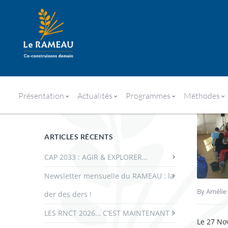
LE RAMEAU INTERVIENT À LA 
Présentation
Actualités
Programmes
Méthodes
ARTICLES RÉCENTS
CAP 2033 : AGIR & EXPLORER…
Newsletter mensuelle du RAMEAU : la
By
Amélie
der des ders !
LES RNCT 2026… C’EST MAINTENANT !
Le 27 No