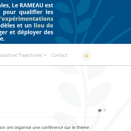
me
Actualités
Le RAMEAU intervient à la CCI de Limoges
acts et Trajectoires”
Contact
0
sin ont organisé une conférence sur le thème :