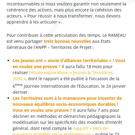
incontournables si nous voulons garantir non seulement la
cohérence des actions, mais plus encore la cohésion des
acteurs. « Pour réussir à nous transformer, nous devons
apprendre à les articuler ».
Pour contribuer à cette articulation des temps, Le RAMEAU
est venu partager
trois bonnes nouvelles
aux Etats
Généraux de l’ANPP – Territoires de Projet :
Les jeunes ont « envie d’alliances territoriales » !
Vous
en voulez une preuve ?
Il aura fallu 18 mois pour
réaliser
l’étude exploratoire « Jeunes & Territoires
2050 »
, dont le rapport a été publié à l’occasion de la
ème
6
Journée Internationale de l’Education, le 24 janvier
dernier.
Les Territoires sont à la manœuvre pour inventer de
nouveaux équilibres socio-économiques durables !
Vous en voulez une preuve ?
Il aura fallu 7 ans pour
décliner en méthodes et démarches pédagogiques la
modélisation sur les spécificités des modèles d’intérêt
général, dont rend compte le
rapport « Vers de
nouveaux modèles socio-économiques »
publié le 23