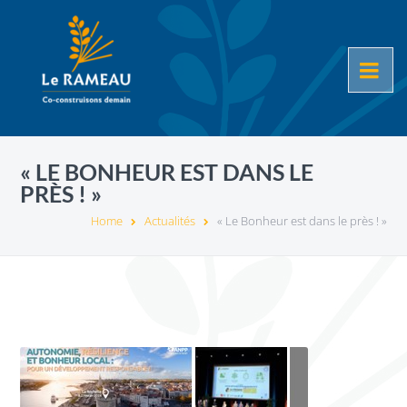
« LE BONHEUR EST DANS LE
PRÈS ! »
Home
Actualités
« Le Bonheur est dans le près ! »