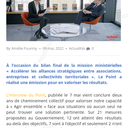
By
Amélie Fourmy
09 mai, 2022
Actualités
0
À l’occasion du bilan final de la mission ministérielles
« Accélérer les alliances stratégiques entre associations,
entreprises et collectivités territoriales », Le Point a
réalisé une émission pour en valoriser les résultats.
L’interview du Point
, publiée le 7 mai vient conclure deux
ans de cheminement collectif pour valoriser notre capacité
à « Agir ensemble » face aux situations où aucun seul ne
peut trouver une solution pertinente. Sur 21 mesures
proposées au Gouvernement, 12 ont atteint des résultats
au-delà des objectifs, 7 sont à l’objectif et seulement 2 n’ont