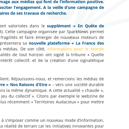
mage aux médias qui font de l’information positive.
sciter l’engagement. A la veille d’une campagne de
ires de ses travaux de recherche.
ront valorisées dans le
supplément « En Quête de
QR). Cette campagne organisée par SparkNews permet
 fragilités et faire émerger de nouveaux moteurs de
 présentera sa
nouvelle plateforme « La France des
les médias. De son côté,
Informations pour le Monde
lités de tout horizon ont signé la tribune « Quelle
térêt collectif, et de la création d’une signalétique
plient. Réjouissons-nous, et remercions les médias de
ivre « Nos Raisons d’Etre »
– vers une société durable
ans la même dynamique. A cette actualité « chaude »,
 jeu du collectif ». Citons par exemple le webzine de
t plus récemment « Territoires Audacieux » pour mettre
e à s’imposer comme un nouveau mode d’information,
a réalité de terrain car les initiatives innovantes pour