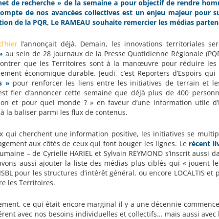
net de recherche » de la semaine a pour objectif de rendre hom
ompte de nos avancées collectives est un enjeu majeur pour su
tion de la PQR, Le RAMEAU souhaite remercier les médias partena
d’hier
l’annonçait déjà. Demain, les innovations territoriales se
»
au sein de 28 journaux de la Presse Quotidienne Régionale (P
ontrer que les Territoires sont à la manœuvre pour réduire les
ement économique durable. Jeudi, c’est Reporters d’Espoirs qui
s »
pour renforcer les liens entre les initiatives de terrain et 
st fier d’annoncer cette semaine que déjà plus de 400 personna
ion et pour quel monde ? » en faveur d’une information utile d’in
à la baliser parmi les flux de contenus.
x qui cherchent une information positive, les initiatives se multi
agement aux côtés de ceux qui font bouger les lignes. Le
récent l
humaine – de Cyrielle HARIEL et Sylvain REYMOND s’inscrit aussi d
vons aussi ajouter la liste des médias plus ciblés qui « jouent le
t ISBL pour les structures d’intérêt général, ou encore LOCALTIS e
e les Territoires.
ment, ce qui était encore marginal il y a une décennie commenc
rent avec nos besoins individuelles et collectifs… mais aussi avec l