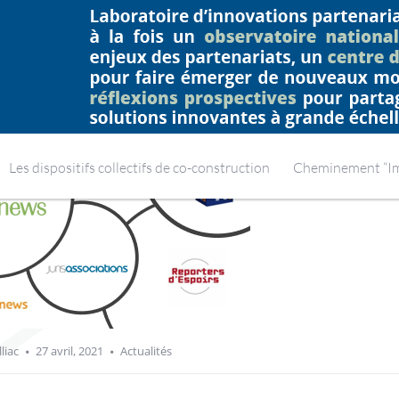
ATION POSITIVE !
H
Les dispositifs collectifs de co-construction
Cheminement “Imp
liac
27 avril, 2021
Actualités