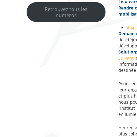
Le « car
Rendre c
Retrouvez tous les
mobilisa
numéros
Le
blog 
Demain 
de (dé)m
développ
Solution
Suivant
e
informat
destinée 
Pour ceu
leur eng
et plus 
nous pou
l’Institu
en lumièr
Heureuse
plus cohé