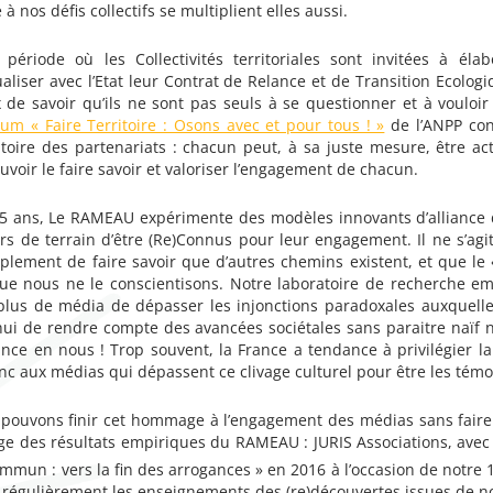
à nos défis collectifs se multiplient elles aussi.
 période où les Collectivités territoriales sont invitées à éla
aliser avec l’Etat leur Contrat de Relance et de Transition Ecolog
 de savoir qu’ils ne sont pas seuls à se questionner et à vouloir 
m « Faire Territoire : Osons avec et pour tous ! »
de l’ANPP con
atoire des partenariats : chacun peut, à sa juste mesure, être 
ouvoir le faire savoir et valoriser l’engagement de chacun.
5 ans, Le RAMEAU expérimente des modèles innovants d’alliance d’
urs de terrain d’être (Re)Connus pour leur engagement. Il ne s’agi
plement de faire savoir que d’autres chemins existent, et que le «
ue nous ne le conscientisons. Notre laboratoire de recherche em
plus de média de dépasser les injonctions paradoxales auxquelles 
hui de rendre compte des avancées sociétales sans paraitre naïf
ance en nous ! Trop souvent, la France a tendance à privilégier la
nc aux médias qui dépassent ce clivage culturel pour être les témo
pouvons finir cet hommage à l’engagement des médias sans faire un
ge des résultats empiriques du RAMEAU : JURIS Associations, avec 
mmun : vers la fin des arrogances » en 2016 à l’occasion de notre 
 régulièrement les enseignements des (re)découvertes issues de n