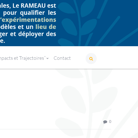
ome
Actualités
Merci aux médias à information positive !
acts et Trajectoires”
Contact
0