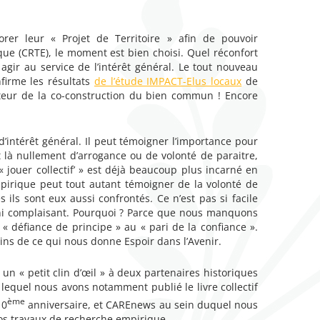
borer leur « Projet de Territoire » afin de pouvoir
ique (CRTE), le moment est bien choisi. Quel réconfort
agir au service de l’intérêt général. Le tout nouveau
firme les résultats
de l’étude IMPACT-Elus locaux
de
acteur de la co-construction du bien commun ! Encore
intérêt général. Il peut témoigner l’importance pour
t là nullement d’arrogance ou de volonté de paraitre,
 jouer collectif’ » est déjà beaucoup plus incarné en
pirique peut tout autant témoigner de la volonté de
ils sont eux aussi confrontés. Ce n’est pas si facile
 ni complaisant. Pourquoi ? Parce que nous manquons
 « défiance de principe » au « pari de la confiance ».
ins de ce qui nous donne Espoir dans l’Avenir.
 « petit clin d’œil » à deux partenaires historiques
lequel nous avons notamment publié le livre collectif
ème
10
anniversaire, et CAREnews au sein duquel nous
os travaux de recherche empirique.