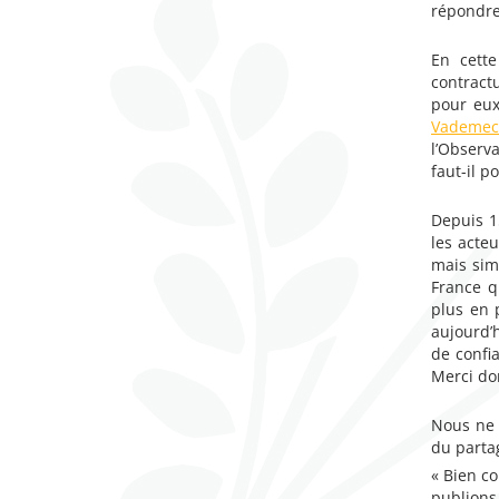
répondre 
En cette
contractu
pour eux
Vademecu
l’Observ
faut-il p
Depuis 1
les acte
mais sim
France q
plus en 
aujourd’
de confi
Merci do
Nous ne 
du parta
« Bien co
publions