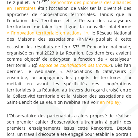
ème
Le 2 juillet, la 10
Rencontre des pionniers des alliances
en Territoires
était l’occasion de valoriser la diversité des
approches de coopérations territoriales. Tandis que la
Fondation des Territoires et le Réseau des catalyseurs
territoriaux mettaient en ligne la nouvelle plateforme
« l’innovation territoriale en actions ! »,
le Réseau National
des Maisons des associations (RNMA) publiait à cette
ème
occasion les résultats de leur 57
Rencontre nationale,
organisée en mai 2023 à La Réunion. Ces dernières avaient
comme objectif de décrypter la fonction de « catalyseur
territorial » (
cf.
espace de capitalisation des travaux
). Dès l’an
dernier, le webinaire. « Associations & catalyseurs :
ensemble, accompagnons les projets de territoires ! »
mettait en avant les spécificités des coopérations
territoriales à La Réunion, au travers du regard croisé entre
la Collectivité territoriale et la Maison des associations de
Saint-Benoît de La Réunion (webinaire à voir
en replay
).
L’Observatoire des partenariats a alors proposé de réaliser
son premier cahier d’observation ultramarin à partir des
premiers enseignements issus cette Rencontre. Depuis
lors, un travail d’écoute a été engagé pour établir le portrait