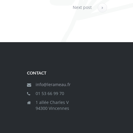
Next post
CONTACT
info@lerameau.fr
01 53 66 99 70
1 allée Charles V
94300 Vincennes