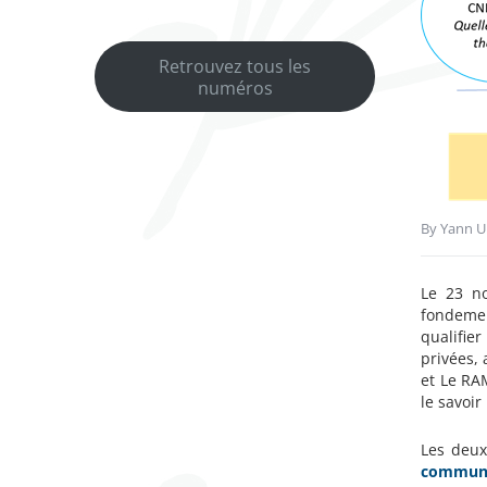
Retrouvez tous les
numéros
By
Yann Ul
Le 23 no
fondemen
qualifier
privées, 
et Le RA
le savoir
Les deux
commun