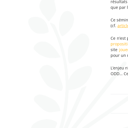
résultat
que par l
Ce sémin
(cf.
artic
Ce n’est
propositi
site
jouer
pour un r
L’enjeu n
ODD… Cel