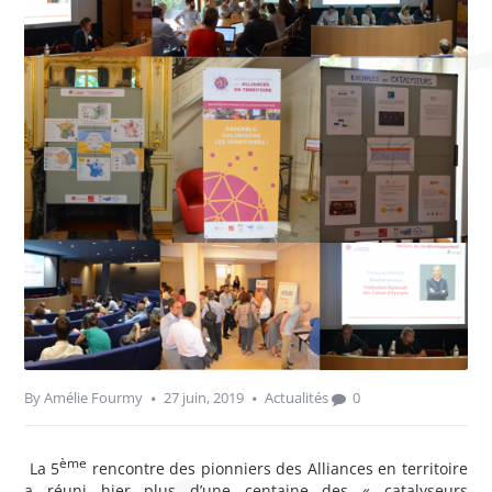
By
Amélie Fourmy
27 juin, 2019
Actualités
0
ème
La 5
rencontre des pionniers des Alliances en territoire
a réuni hier plus d’une centaine des « catalyseurs