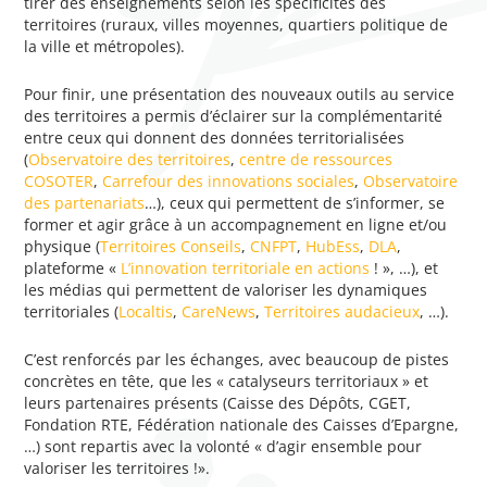
tirer des enseignements selon les spécificités des
territoires (ruraux, villes moyennes, quartiers politique de
la ville et métropoles).
Pour finir, une présentation des nouveaux outils au service
des territoires a permis d’éclairer sur la complémentarité
entre ceux qui donnent des données territorialisées
(
Observatoire des territoires
,
centre de ressources
COSOTER
,
Carrefour des innovations sociales
,
Observatoire
des partenariats
…), ceux qui permettent de s’informer, se
former et agir grâce à un accompagnement en ligne et/ou
physique (
Territoires Conseils
,
CNFPT
,
HubEss
,
DLA
,
plateforme «
L’innovation territoriale en actions
! », …), et
les médias qui permettent de valoriser les dynamiques
territoriales (
Localtis
,
CareNews
,
Territoires audacieux
, …).
C’est renforcés par les échanges, avec beaucoup de pistes
concrètes en tête, que les « catalyseurs territoriaux » et
leurs partenaires présents (Caisse des Dépôts, CGET,
Fondation RTE, Fédération nationale des Caisses d’Epargne,
…) sont repartis avec la volonté « d’agir ensemble pour
valoriser les territoires !».